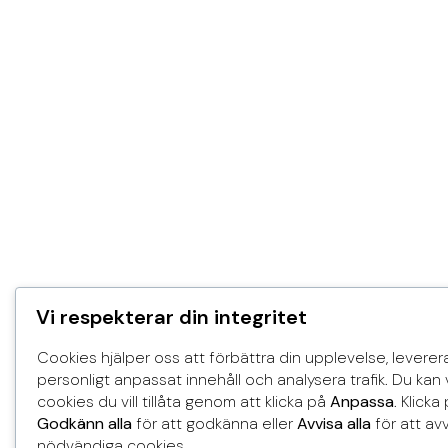
Vi respekterar din integritet
Cookies hjälper oss att förbättra din upplevelse, leverer
personligt anpassat innehåll och analysera trafik. Du kan v
cookies du vill tillåta genom att klicka på
Anpassa
. Klicka
Godkänn alla
för att godkänna eller
Avvisa alla
för att avv
nödvändiga cookies.